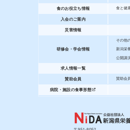
食のお役立ち情報
食と健
入会のご案内
災害情報
その他
研修会・学会情報
新潟栄
公開講
求人情報一覧
賛助会員
賛助会
病院・施設の食事形態
〒951-8052