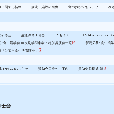
康に関する情報
病院・施設の給食
食のお役立ちレシピ
在
の研修会
生涯教育研修会
CSセミナー
TNT-Geriatric f
新潟栄養･食生活学会
養･食生活学会 年次別学術集会・特別講演会一覧
演『栄養と食生活講演会』
員様からのおしらせ
賛助会員様のご案内
賛助会員様 名簿